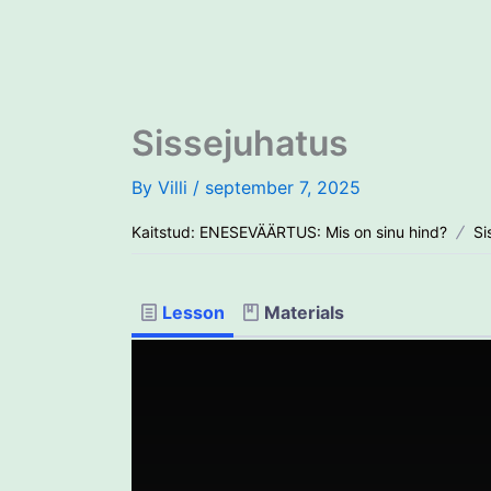
Skip
to
content
Sissejuhatus
By
Villi
/
september 7, 2025
Kaitstud: ENESEVÄÄRTUS: Mis on sinu hind?
Si
Lesson
Materials