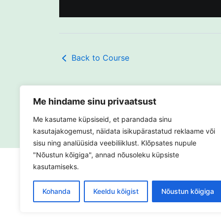
Back to Course
Me hindame sinu privaatsust
←
Previous Lesson
Me kasutame küpsiseid, et parandada sinu
kasutajakogemust, näidata isikupärastatud reklaame või
sisu ning analüüsida veebiliiklust. Klõpsates nupule
"Nõustun kõigiga", annad nõusoleku küpsiste
kasutamiseks.
Kohanda
Keeldu kõigist
Nõustun kõigiga