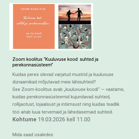
Skip
to
content
Zoom koolitus “Kuuluvuse kood: suhted ja
perekonnasüsteem”
Kuidas peres olevad varjatud mustrid ja kuuluvuse
dünaamikad mõjutavad meie lähisuhteid?
See Zoom-koolitus avab „kuuluvuse koodi“ — vaatame,
kuidas perekonnasüsteemid kujundavad suhteid,
rollijaotust, lojaalsust ja intiimsust ning kuidas teadlik
.
töö aitab luua tervemaid ja lähedasemaid suhteid
Kohtume
19.03.2026 kell 11.00
Mida saad osaledes: