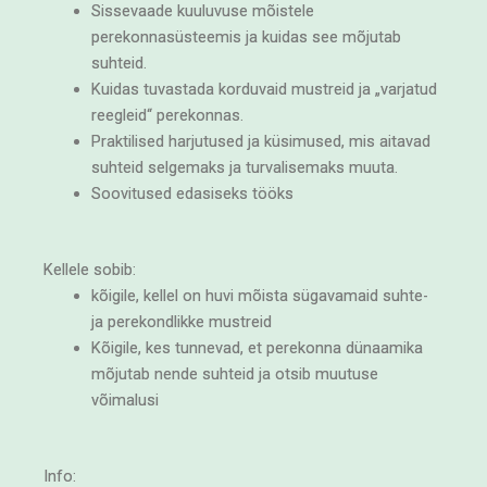
Sissevaade kuuluvuse mõistele
perekonnasüsteemis ja kuidas see mõjutab
suhteid.
Kuidas tuvastada korduvaid mustreid ja „varjatud
reegleid“ perekonnas.
Praktilised harjutused ja küsimused, mis aitavad
suhteid selgemaks ja turvalisemaks muuta.
Soovitused edasiseks tööks
Kellele sobib:
kõigile, kellel on huvi mõista sügavamaid suhte-
ja perekondlikke mustreid
Kõigile, kes tunnevad, et perekonna dünaamika
mõjutab nende suhteid ja otsib muutuse
võimalusi
Info: