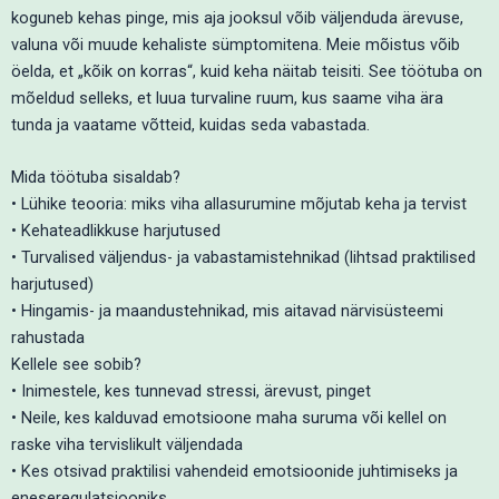
koguneb kehas pinge, mis aja jooksul võib väljenduda ärevuse,
valuna või muude kehaliste sümptomitena. Meie mõistus võib
öelda, et „kõik on korras“, kuid keha näitab teisiti. See töötuba on
mõeldud selleks, et luua turvaline ruum, kus saame viha ära
tunda ja vaatame võtteid, kuidas seda vabastada.
Mida töötuba sisaldab?
• Lühike teooria: miks viha allasurumine mõjutab keha ja tervist
• Kehateadlikkuse harjutused
• Turvalised väljendus- ja vabastamistehnikad (lihtsad praktilised
harjutused)
• Hingamis- ja maandustehnikad, mis aitavad närvisüsteemi
rahustada
Kellele see sobib?
• Inimestele, kes tunnevad stressi, ärevust, pinget
• Neile, kes kalduvad emotsioone maha suruma või kellel on
raske viha tervislikult väljendada
• Kes otsivad praktilisi vahendeid emotsioonide juhtimiseks ja
eneseregulatsiooniks