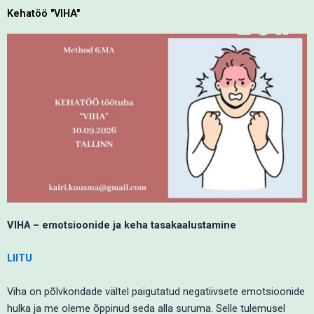
Skip
Kehatöö "VIHA"
to
content
VIHA – emotsioonide ja keha tasakaalustamine
LIITU
Viha on põlvkondade vältel paigutatud negatiivsete emotsioonide
hulka ja me oleme õppinud seda alla suruma. Selle tulemusel