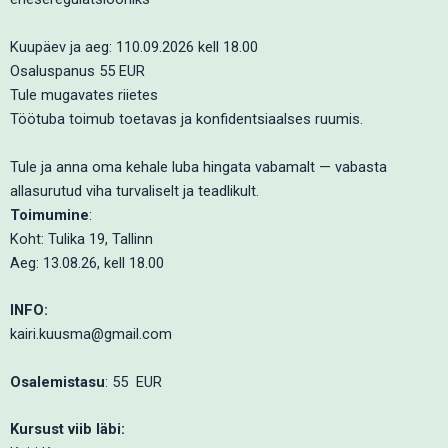
Kuupäev ja aeg: 110.09.2026 kell 18.00
Osaluspanus 55 EUR
Tule mugavates riietes
Töötuba toimub toetavas ja konfidentsiaalses ruumis.
Tule ja anna oma kehale luba hingata vabamalt — vabasta
allasurutud viha turvaliselt ja teadlikult.
Toimumine
:
Koht: Tulika 19, Tallinn
Aeg: 13.08.26, kell 18.00
INFO:
kairi.kuusma@gmail.com
Osalemistasu
: 55 EUR
Kursust viib läbi: