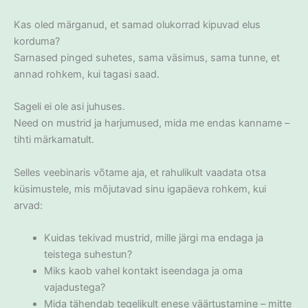
Kas oled märganud, et samad olukorrad kipuvad elus
korduma?
Sarnased pinged suhetes, sama väsimus, sama tunne, et
annad rohkem, kui tagasi saad.
Sageli ei ole asi juhuses.
Need on mustrid ja harjumused, mida me endas kanname –
tihti märkamatult.
Selles veebinaris võtame aja, et rahulikult vaadata otsa
küsimustele, mis mõjutavad sinu igapäeva rohkem, kui
arvad:
Kuidas tekivad mustrid, mille järgi ma endaga ja
teistega suhestun?
Miks kaob vahel kontakt iseendaga ja oma
vajadustega?
Mida tähendab tegelikult enese väärtustamine – mitte