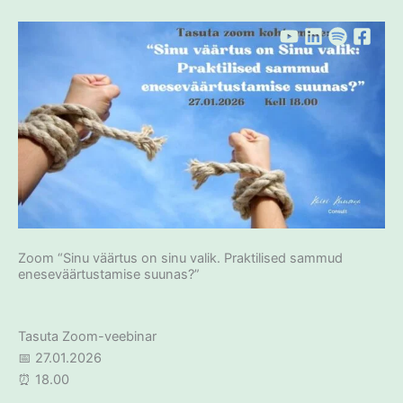
Skip
to
content
Zoom “Sinu väärtus on sinu valik. Praktilised sammud
eneseväärtustamise suunas?”
Tasuta Zoom-veebinar
📅 27.01.2026
⏰ 18.00