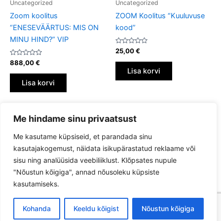
Uncategorized
Uncategorized
Zoom koolitus
ZOOM Koolitus “Kuuluvuse
“ENESEVÄÄRTUS: MIS ON
kood”
MINU HIND?” VIP
Hinnanguga
25,00
€
0
Hinnanguga
/
888,00
€
0
5
Lisa korvi
/
5
Lisa korvi
Me hindame sinu privaatsust
Me kasutame küpsiseid, et parandada sinu
kasutajakogemust, näidata isikupärastatud reklaame või
sisu ning analüüsida veebiliiklust. Klõpsates nupule
"Nõustun kõigiga", annad nõusoleku küpsiste
Privaatsuspoliitika
kasutamiseks.
Müügitingimused
Kohanda
Keeldu kõigist
Nõustun kõigiga