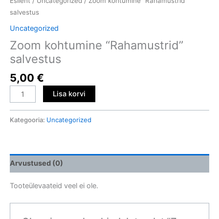
Esileht
/
Uncategorized
/ Zoom kohtumine “Rahamustrid”
salvestus
Uncategorized
Zoom kohtumine “Rahamustrid”
salvestus
5,00
€
Lisa korvi
Kategooria:
Uncategorized
Arvustused (0)
Tooteülevaateid veel ei ole.