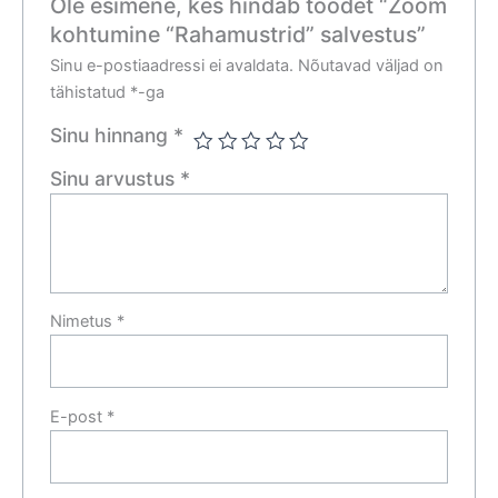
Ole esimene, kes hindab toodet “Zoom
kohtumine “Rahamustrid” salvestus”
Sinu e-postiaadressi ei avaldata.
Nõutavad väljad on
tähistatud
*
-ga
Sinu hinnang
*
Sinu arvustus
*
Nimetus
*
E-post
*