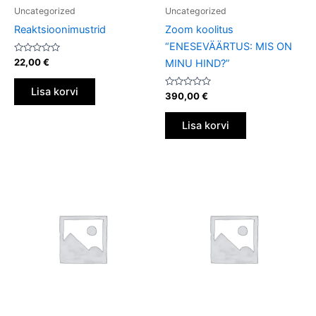
Uncategorized
Uncategorized
Reaktsioonimustrid
Zoom koolitus
“ENESEVÄÄRTUS: MIS ON
Hinnanguga
22,00
€
MINU HIND?”
0
/
5
Lisa korvi
Hinnanguga
390,00
€
0
/
5
Lisa korvi