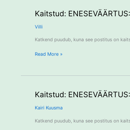
Kaitstud: ENESEVÄÄRTUS: 
Kaitstud:
ENESEVÄÄRTUS:
Villi
Mis
on
Katkend puudub, kuna see postitus on kait
sinu
hind?
Read More »
2
Kaitstud: ENESEVÄÄRTUS: 
Kaitstud:
ENESEVÄÄRTUS:
Kairi Kuusma
Mis
on
Katkend puudub, kuna see postitus on kait
sinu