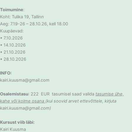
Toimumine
:
Koht: Tulika 19, Tallinn
Aeg: 7.19-26 – 28.10.26, kell 18.00
Kuupäevad:
• 7.10.2026
• 14.10.2026
• 21.10.2026
• 28.10.2026
INFO:
kairi.kuusma@gmail.com
Osalemistasu
: 222 EUR tasumisel saad valida
tasumise ühe,
kahe või kolme osana
(kui soovid arvet ettevõttele, kirjuta
kairi.kuusma@gmail.com)
Kursust viib läbi:
Kairi Kuusma