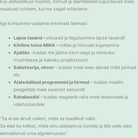
kus alateadlikud mustrid, hirmud ja identiteedid kujundavad meie
reaalsust rohkem, kui me sageli mõistame.
Iga kohtumine vaatame erinevaid teemasi:
Lapse tasand –
otsused ja tegutsemine lapse tasandil
Kihiline teine MINA –
rollide ja hirmude kujunemine
Ajalõks
-kuidas me jääme kinni aega ja mineviku
mustritesse ja tuleviku projektsiooni
Saboteerija, ohver
– kuidas meie sees elavad rollid juhivad
elu
Alatedalikud programmid ja hirmud
– kuidas maailm
peegeldab meie sisemist seisundit
Rahakoodid
– kuidas reageerib raha meie teadvusele ja
väärtustundele
“Sa ei ela ainult sellest, mida sa teadlikult valid.
Sa elad ka sellest, mida sinu alateadvus kordab ja läbi selle oled
eemaldunud oma algolemusest.”