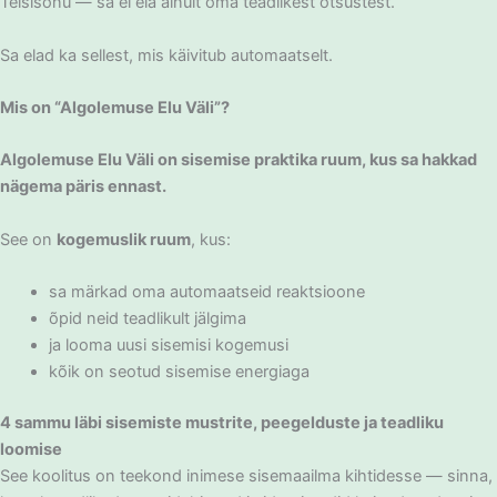
Teisisõnu — sa ei ela ainult oma teadlikest otsustest.
Sa elad ka sellest, mis käivitub automaatselt.
Mis on “Algolemuse Elu Väli”?
Algolemuse Elu Väli on sisemise praktika ruum, kus sa hakkad
nägema päris ennast.
See on
kogemuslik ruum
, kus:
sa märkad oma automaatseid reaktsioone
õpid neid teadlikult jälgima
ja looma uusi sisemisi kogemusi
kõik on seotud sisemise energiaga
4 sammu läbi sisemiste mustrite, peegelduste ja teadliku
loomise
See koolitus on teekond inimese sisemaailma kihtidesse — sinna,