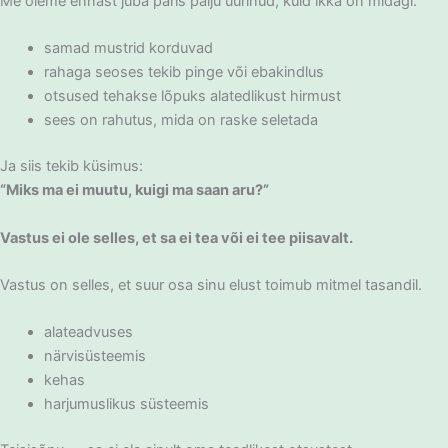
Me oleme ennast juba päris palju uurinud, kuid ikka on midagi:
samad mustrid korduvad
rahaga seoses tekib pinge või ebakindlus
otsused tehakse lõpuks alatedlikust hirmust
sees on rahutus, mida on raske seletada
Ja siis tekib küsimus:
“Miks ma ei muutu, kuigi ma saan aru?”
Vastus ei ole selles, et sa ei tea või ei tee piisavalt.
Vastus on selles, et suur osa sinu elust toimub mitmel tasandil.
alateadvuses
närvisüsteemis
kehas
harjumuslikus süsteemis