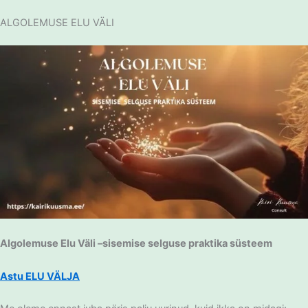
Skip
ALGOLEMUSE ELU VÄLI
to
content
Algolemuse Elu Väli –sisemise selguse praktika süsteem
Astu ELU VÄLJA